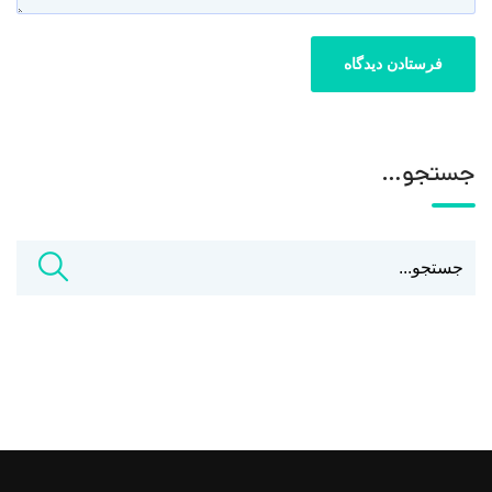
جستجو…