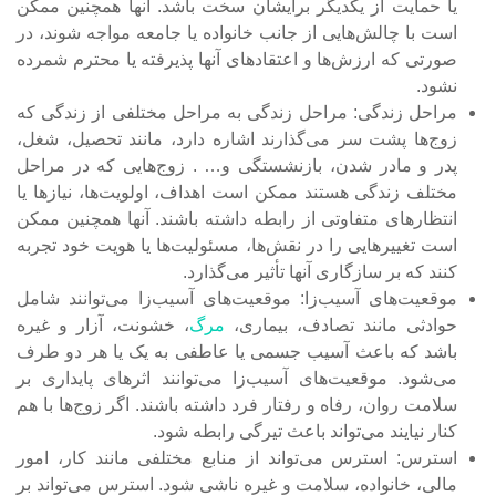
یا حمایت از یکدیگر برایشان سخت باشد. آنها همچنین ممکن
است با چالش‌هایی از جانب خانواده یا جامعه مواجه شوند، در
صورتی که ارزش‌ها و اعتقادهای آنها پذیرفته یا محترم شمرده
نشود.
مراحل زندگی: مراحل زندگی به مراحل مختلفی از زندگی که
زوج‌ها پشت سر می‌گذارند اشاره دارد، مانند تحصیل، شغل،
پدر و مادر شدن، بازنشستگی و… . زوج‌هایی که در مراحل
مختلف زندگی هستند ممکن است اهداف، اولویت‌ها، نیازها یا
انتظارهای متفاوتی از رابطه داشته باشند. آنها همچنین ممکن
است تغییرهایی را در نقش‌ها، مسئولیت‌ها یا هویت خود تجربه
کنند که بر سازگاری آنها تأثیر می‌گذارد.
موقعیت‌های آسیب‌زا: موقعیت‌های آسیب‌زا می‌توانند شامل
حوادثی مانند تصادف­، بیماری‌،
مرگ‌
، خشونت، آزار و غیره
باشد که باعث آسیب جسمی یا عاطفی به یک یا هر دو طرف
می‌شود. موقعیت‌های آسیب‌زا می‌توانند اثر­های پایداری بر
سلامت روان، رفاه و رفتار فرد داشته باشند. اگر زوج‌ها با هم
کنار نیایند می‌تواند باعث تیرگی رابطه شود.
استرس: استرس می‌تواند از منابع مختلفی مانند کار، امور
مالی، خانواده، سلامت و غیره ناشی شود. استرس می‌تواند بر