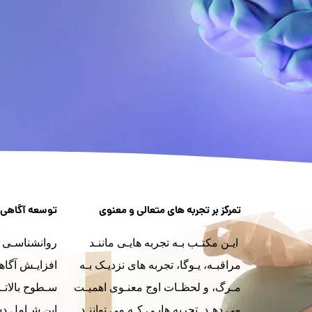
تمرکز بر تجربه های متعالی و معنوی
توسعه آگاهی
ایـن مکتـب بـه تجربه هایـی ماننـد
روانشناسـی ت
مراقبـه، یـوگا، تجربه های نزدیـک بـه
افزایـش آگاه
مـرگ، و لحظـات اوج معنـوی اهمیـت
سـطوح بالاتـر
می دهـد .تجربه هایـی کـه می تواننـد
این شـامل دس