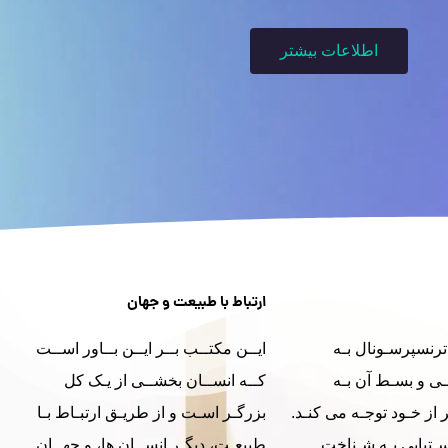
اطلاعات بیشتر
ارتباط با طبیعت و جهان
رنسپرسـونال بـه
ایــن مکتــب بــر ایــن بــاور اســت
ـی و بسـط آن بـه
کــه انســان بخشــی از یـک کل
 از خـود توجـه می کنـد.
بزرگـر اسـت و از طریـق ارتبـاط بـا
ـتیابی بـه شـناخت
طبیعـت، دیگـر انســان ها، و جهــان