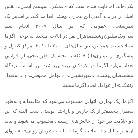
نکرده‌اند، اما ثابت شده است که «عملکرد سیستم ایمنی»، نقش
اصلی را در پدید آمدن این بیماری پوستی ایفا می‌کند. بر اساس یک
نظرسنجیِ عمومی که در سال ۲۰۰۷ انجام شد،
سی‌و‌یک‌میلیون‌و‌ششصدهزار نفر در ایالات متحده به نوعی اگزما
مبتلا هستند. همچنین، بین سال‌های ۲۰۰۰ تا ۲۰۱۰، مرکز کنترل و
پیشگیری از بیماری‌ها (CDC)، با انجام یک نظرسنجی، از افزایش
تعداد موارد اگزما در کودکان پرده برداشت. بر اساس دیدگاه
متخصصان پوست، «شهرنشینی»، «عوامل محیطی» و «استعداد
ژنتیکی» از عوامل ایجاد اگزما هستند.
اگزما، یک بیماری التهابی محسوب می‌شود که متاسفانه و به‌طور
معمول پیچیده‌تر از یک خارش و ناراحتی پوستی است. البته که این
دو علامت نیز خودْ از چالش‌های زیستی محسوب می‌شوند و نباید
آن‌ها را تقلیل داد. ابتلا به اگزما غالبا با «تشویش روانی»، «انزوای