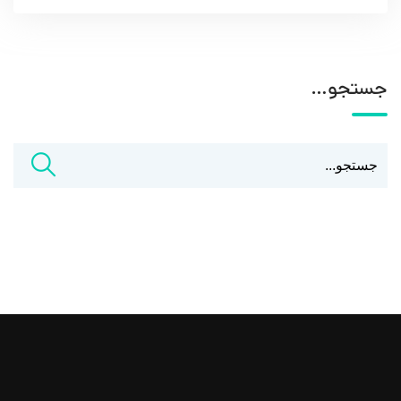
جستجو…