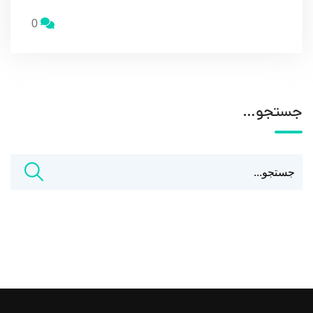
0
جستجو…