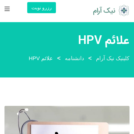
رش
رزرو نوبت
ه
حتوا
علائم HPV
>
>
کلینیک نیک آرام
دانشنامه
علائم HPV