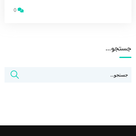
0
جستجو…