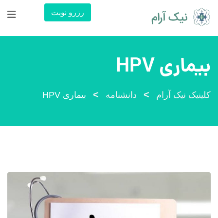
رش
رزرو نوبت
ه
حتوا
بیماری HPV
>
>
کلینیک نیک آرام
دانشنامه
بیماری HPV