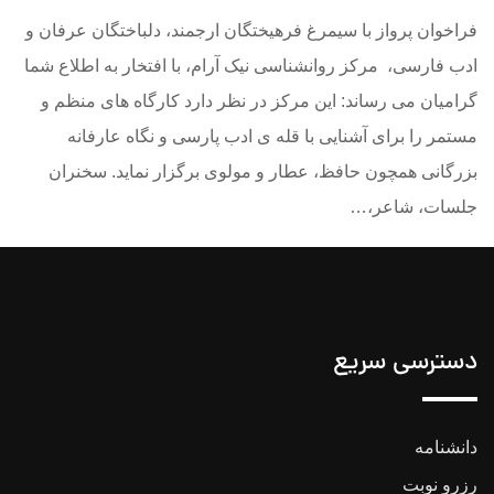
فراخوان پرواز با سیمرغ فرهیختگان ارجمند، دلباختگان عرفان و
ادب فارسی، مرکز روانشناسی نیک آرام، با افتخار به اطلاع شما
گرامیان می رساند: این مرکز در نظر دارد کارگاه های منظم و
مستمر را برای آشنایی با قله ی ادب پارسی و نگاه عارفانه
بزرگانی همچون حافظ، عطار و مولوی برگزار نماید. سخنران
جلسات، شاعر،…
دسترسی سریع
دانشنامه
رزرو نوبت