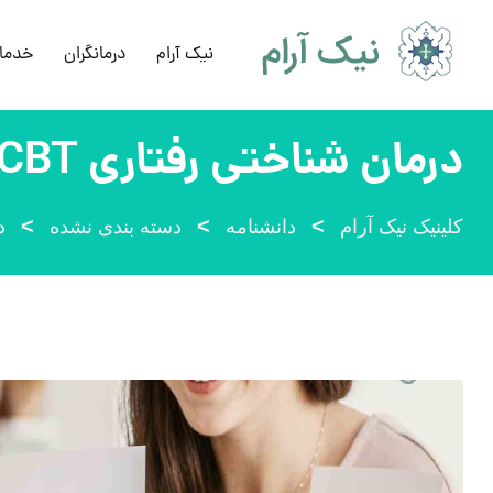
رش
ه
نیک آرام
درمانگران
خدما
حتوا
درمان شناختی رفتاری CBT چیست و چگونه عمل می‌کند
>
>
>
کلینیک نیک آرام
دانشنامه
دسته بندی نشده
در