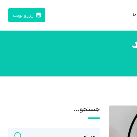
ما
رزرو نوبت
جستجو…